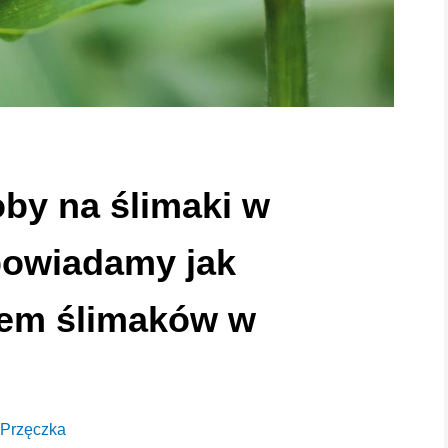
by na ślimaki w
powiadamy jak
lem ślimaków w
 Przęczka