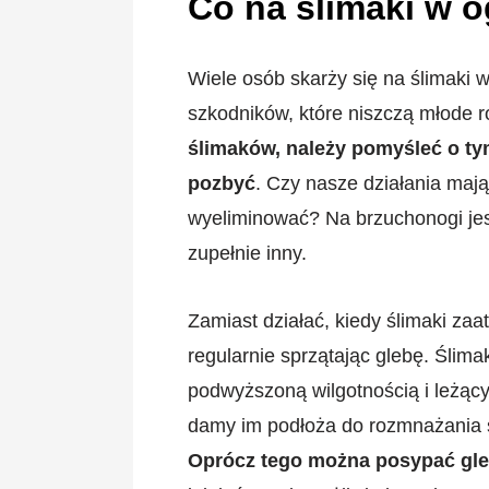
Co na ślimaki w 
Wiele osób skarży się na ślimaki w
szkodników, które niszczą młode r
ślimaków, należy pomyśleć o ty
pozbyć
. Czy nasze działania mają 
wyeliminować? Na brzuchonogi jes
zupełnie inny.
Zamiast działać, kiedy ślimaki za
regularnie sprzątając glebę. Ślima
podwyższoną wilgotnością i leżącymi
damy im podłoża do rozmnażania si
Oprócz tego można posypać gle