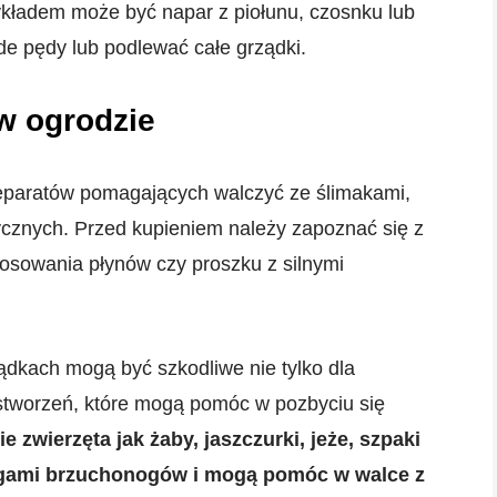
kładem może być napar z piołunu, czosnku lub
de pędy lub podlewać całe grządki.
 w ogrodzie
reparatów pomagających walczyć ze ślimakami,
ksycznych. Przed kupieniem należy zapoznać się z
osowania płynów czy proszku z silnymi
ądkach mogą być szkodliwe nie tylko dla
 stworzeń, które mogą pomóc w pozbyciu się
e zwierzęta jak żaby, jaszczurki, jeże, szpaki
ogami brzuchonogów i mogą pomóc w walce z