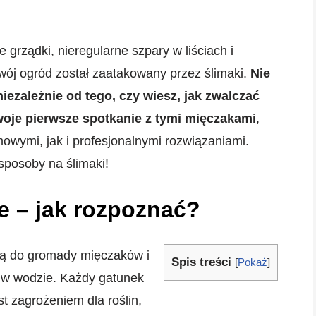
grządki, nieregularne szpary w liściach i
Twój ogród został zaatakowany przez ślimaki.
Nie
iezależnie od tego, czy wiesz, jak zwalczać
Twoje pierwsze spotkanie z tymi mięczakami
,
owymi, jak i profesjonalnymi rozwiązaniami.
sposoby na ślimaki!
e – jak rozpoznać?
eżą do gromady mięczaków i
Spis treści
[
Pokaż
]
i w wodzie. Każdy gatunek
st zagrożeniem dla roślin,