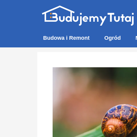
Przejdź
do
treści
Budowa i Remont
Ogród