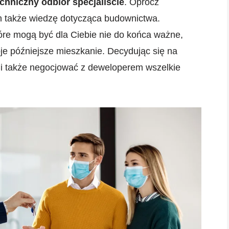
echniczny odbiór specjaliście
. Oprócz
n także wiedzę dotycząca budownictwa.
óre mogą być dla Ciebie nie do końca ważne,
e późniejsze mieszkanie. Decydując się na
 Ci także negocjować z deweloperem wszelkie